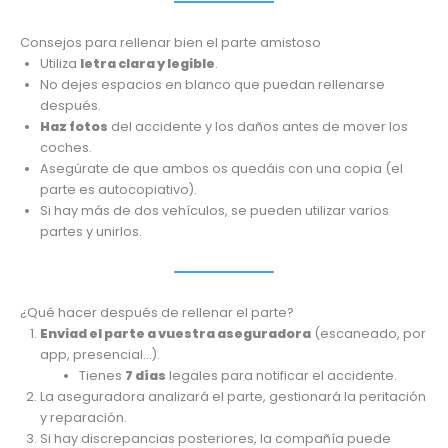
Consejos para rellenar bien el parte amistoso
Utiliza
letra clara y legible
.
No dejes espacios en blanco que puedan rellenarse
después.
Haz fotos
del accidente y los daños antes de mover los
coches.
Asegúrate de que ambos os quedáis con una copia (el
parte es autocopiativo).
Si hay más de dos vehículos, se pueden utilizar varios
partes y unirlos.
¿Qué hacer después de rellenar el parte?
Enviad el parte a vuestra aseguradora
(escaneado, por
app, presencial…).
Tienes
7 días
legales para notificar el accidente.
La aseguradora analizará el parte, gestionará la peritación
y reparación.
Si hay discrepancias posteriores, la compañía puede