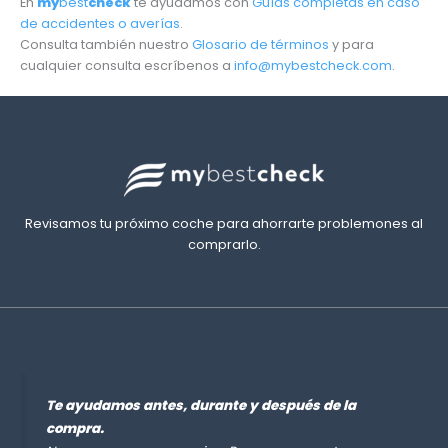
En
my
best
check
te ayudamos con
Guías completas en caso
de accidentes o averías
.
Consulta también nuestro
Glosario de términos
y para
cualquier consulta escríbenos a
info@mybestcheck.com
.
Revisamos tu próximo coche para ahorrarte problemones al
comprarlo.
Te ayudamos antes, durante y después de la
compra.