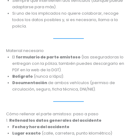
Siempre que intervienen dos vehículos (aunque puede
adaptarse para más).
Si uno de los implicados no quiere colaborar, recoge
todos los datos posibles y, si es necesario, llama a la
policía.
Material necesario
El
formulario de parte amistoso
(las aseguradoras lo
entregan con la póliza; también puedes descargarlo en
PDF en la web de la DGT).
Bolígrafo
(nunca a lápiz).
Documentación
de ambos vehículos (permiso de
circulación, seguro, ficha técnica, DNI/NIE).
Cómo rellenar el parte amistoso: paso a paso
1.
Rellenad los datos generales del accidente
Fecha y hora del accidente
Lugar exacto
(calle, carretera, punto kilométrico)