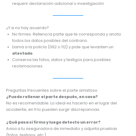
requerir declaración adicional o investigación.
¿Y si no hay acuerdo?
No firmes. Rellena la parte que te corresponda y anota
todos los datos posibles del contrario.
Llama a la policía (092 o 112) y pide que levanten un
atestado
.
Conserva las fotos, datos y testigos para posibles
reclamaciones.
Preguntas frecuentes sobre el parte amistoso
¿Puedo rellenar el parte después, en casa?
No es recomendable. Lo ideal es hacerlo en el lugar del
accidente, en frío pueden surgir discrepancias.
¿Qué pasa si firmo y luego detecto un error?
Avisa a tu aseguradora de inmediato y adjunta pruebas
(fotos, testigos, etc.).