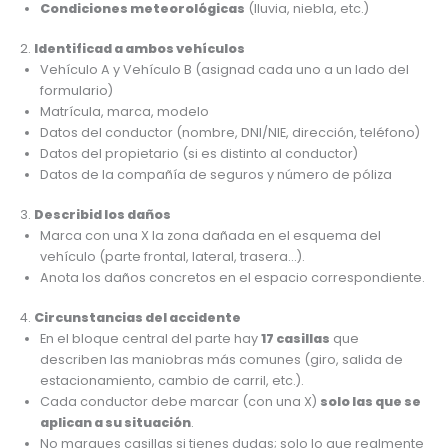
Condiciones meteorológicas
(lluvia, niebla, etc.)
2.
Identificad a ambos vehículos
Vehículo A y Vehículo B (asignad cada uno a un lado del
formulario)
Matrícula, marca, modelo
Datos del conductor (nombre, DNI/NIE, dirección, teléfono)
Datos del propietario (si es distinto al conductor)
Datos de la compañía de seguros y número de póliza
3.
Describid los daños
Marca con una X la zona dañada en el esquema del
vehículo (parte frontal, lateral, trasera…).
Anota los daños concretos en el espacio correspondiente.
4.
Circunstancias del accidente
En el bloque central del parte hay
17 casillas
que
describen las maniobras más comunes (giro, salida de
estacionamiento, cambio de carril, etc.).
Cada conductor debe marcar (con una X)
solo las que se
aplican a su situación
.
No marques casillas si tienes dudas; solo lo que realmente