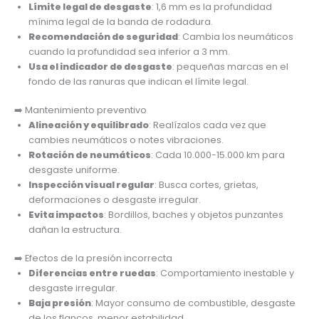
Límite legal de desgaste
: 1,6 mm es la profundidad
mínima legal de la banda de rodadura.
Recomendación de seguridad
: Cambia los neumáticos
cuando la profundidad sea inferior a 3 mm.
Usa el indicador de desgaste
: pequeñas marcas en el
fondo de las ranuras que indican el límite legal.
➡️ Mantenimiento preventivo
Alineación y equilibrado
: Realízalos cada vez que
cambies neumáticos o notes vibraciones.
Rotación de neumáticos
: Cada 10.000-15.000 km para
desgaste uniforme.
Inspección visual regular
: Busca cortes, grietas,
deformaciones o desgaste irregular.
Evita impactos
: Bordillos, baches y objetos punzantes
dañan la estructura.
➡️ Efectos de la presión incorrecta
Diferencias entre ruedas
: Comportamiento inestable y
desgaste irregular.
Baja presión
: Mayor consumo de combustible, desgaste
de los flancos, menor estabilidad.