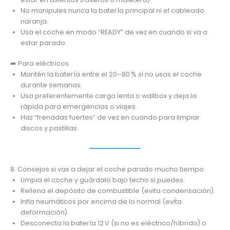
No manipules nunca la batería principal ni el cableado
naranja.
Usa el coche en modo “READY” de vez en cuando si va a
estar parado.
➡️ Para eléctricos
Mantén la batería entre el 20–80 % si no usas el coche
durante semanas.
Usa preferentemente carga lenta o wallbox y deja la
rápida para emergencias o viajes.
Haz “frenadas fuertes” de vez en cuando para limpiar
discos y pastillas.
8. Consejos si vas a dejar el coche parado mucho tiempo
Limpia el coche y guárdalo bajo techo si puedes.
Rellena el depósito de combustible (evita condensación).
Infla neumáticos por encima de lo normal (evita
deformación).
Desconecta la batería 12 V (si no es eléctrico/híbrido) o