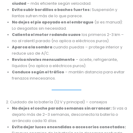
ciudad
– más eficiente según velocidad.
Evita subir bordillos o baches fuertes:
Suspensión y
llantas sufren más de lo que parece.
No dejes el pie apoyado en el embrague
(si es manual):
Lo desgastas sin necesidad.
Calienta el motor rodando suave
los primeros 2-3 km –
no al ralentí parado (no aplica a eléctricos puros).
Aparca a la sombra
cuando puedas – protege interior y
reduce uso de A/C.
Revisa niveles mensualmente
– aceite, refrigerante,
líquidos (no aplica a eléctricos puros).
Conduce según el tráfico
– mantén distancia para evitar
frenazos innecesarios.
2. Cuidado de la batería (12 V y principal) – consejos
No dejes el coche parado semanas sin arrancar:
Si vas a
dejarlo más de 2–3 semanas, desconecta la batería o
arráncalo cada 10 días.
Evita dejar luces encendidas o accesorios conectados: