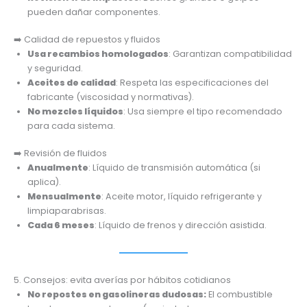
pueden dañar componentes.
➡️ Calidad de repuestos y fluidos
Usa recambios homologados
: Garantizan compatibilidad
y seguridad.
Aceites de calidad
: Respeta las especificaciones del
fabricante (viscosidad y normativas).
No mezcles líquidos
: Usa siempre el tipo recomendado
para cada sistema.
➡️ Revisión de fluidos
Anualmente
: Líquido de transmisión automática (si
aplica).
Mensualmente
: Aceite motor, líquido refrigerante y
limpiaparabrisas.
Cada 6 meses
: Líquido de frenos y dirección asistida.
5. Consejos: evita averías por hábitos cotidianos
No repostes en gasolineras dudosas:
El combustible