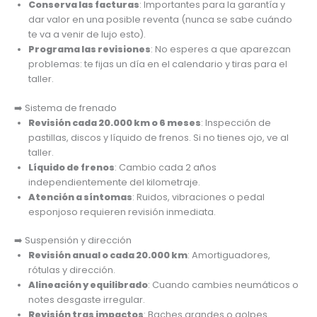
Conserva las facturas
: Importantes para la garantía y
dar valor en una posible reventa (nunca se sabe cuándo
te va a venir de lujo esto).
Programa las revisiones
: No esperes a que aparezcan
problemas: te fijas un día en el calendario y tiras para el
taller.
➡️ Sistema de frenado
Revisión cada 20.000 km o 6 meses
: Inspección de
pastillas, discos y líquido de frenos. Si no tienes ojo, ve al
taller.
Líquido de frenos
: Cambio cada 2 años
independientemente del kilometraje.
Atención a síntomas
: Ruidos, vibraciones o pedal
esponjoso requieren revisión inmediata.
➡️ Suspensión y dirección
Revisión anual o cada 20.000 km
: Amortiguadores,
rótulas y dirección.
Alineación y equilibrado
: Cuando cambies neumáticos o
notes desgaste irregular.
Revisión tras impactos
: Baches grandes o golpes