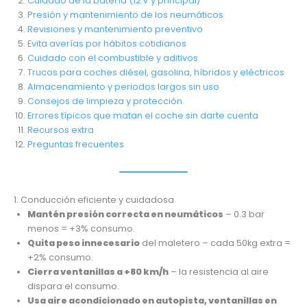
Cuidado de la batería (12 V y principal)
Presión y mantenimiento de los neumáticos
Revisiones y mantenimiento preventivo
Evita averías por hábitos cotidianos
Cuidado con el combustible y aditivos
Trucos para coches diésel, gasolina, híbridos y eléctricos
Almacenamiento y periodos largos sin uso
Consejos de limpieza y protección
Errores típicos que matan el coche sin darte cuenta
Recursos extra
Preguntas frecuentes
1. Conducción eficiente y cuidadosa
Mantén presión correcta en neumáticos
– 0.3 bar
menos = +3% consumo.
Quita peso innecesario
del maletero – cada 50kg extra =
+2% consumo.
Cierra ventanillas a +80 km/h
– la resistencia al aire
dispara el consumo.
Usa aire acondicionado en autopista, ventanillas en