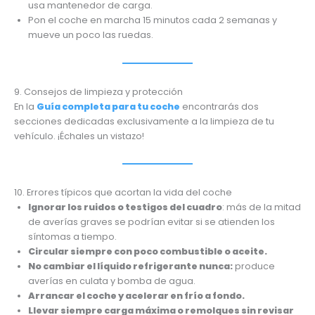
usa mantenedor de carga.
Pon el coche en marcha 15 minutos cada 2 semanas y
mueve un poco las ruedas.
9. Consejos de limpieza y protección
En la
Guía completa para tu coche
encontrarás dos
secciones dedicadas exclusivamente a la limpieza de tu
vehículo. ¡Échales un vistazo!
10. Errores típicos que acortan la vida del coche
Ignorar los ruidos o testigos del cuadro
: más de la mitad
de averías graves se podrían evitar si se atienden los
síntomas a tiempo.
Circular siempre con poco combustible o aceite.
No cambiar el líquido refrigerante nunca:
produce
averías en culata y bomba de agua.
Arrancar el coche y acelerar en frío a fondo.
Llevar siempre carga máxima o remolques sin revisar