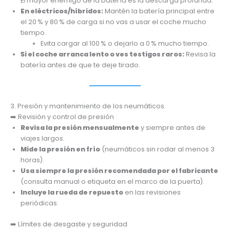
El mayor enemigo de la batería es la descarga profunda.
En eléctricos/híbridos:
Mantén la batería principal entre
el 20 % y 80 % de carga si no vas a usar el coche mucho
tiempo.
Evita cargar al 100 % o dejarlo a 0 % mucho tiempo.
Si el coche arranca lento o ves testigos raros:
Revisa la
batería antes de que te deje tirado.
3. Presión y mantenimiento de los neumáticos
➡️ Revisión y control de presión
Revisa la presión mensualmente
y siempre antes de
viajes largos.
Mide la presión en frío
(neumáticos sin rodar al menos 3
horas).
Usa siempre la presión recomendada por el fabricante
(consulta manual o etiqueta en el marco de la puerta).
Incluye la rueda de repuesto
en las revisiones
periódicas.
➡️ Límites de desgaste y seguridad