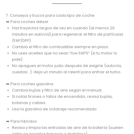
7. Consejos y trucos para cada tipo de coche
➡️ Para coches diésel
Haz trayectos largos de vez en cuando (al menos 20
minutos en autovía) para regenerar el filtro de partículas
(FAP/DPF).
Cambia el filtro de combustible siempre en plazo.
No uses aceites que no sean “low SAPS” (si tu motor lo
pide).
No apagues el motor justo después de exigirle (autovía,
cuestas…): deja un minuto al ralentí para enfriar el turbo.
➡️ Para coches gasolina
Cambia bujías y filtro de aire según el manual.
Si notas tirones o fallos de encendido, revisa bujías,
bobinas y cables.
Usa la gasolina de octanaje recomendado.
➡️ Para híbridos
Revisa y limpia las entradas de aire de la batería (suelen
estar en asientos traseros o maletero).