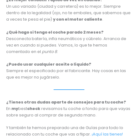
Un uso variado (ciudad y carretera) es lo mejor. Siempre
dentro de la legalidad (ojo, no te embales, que sabemos que
a veces te pesa el pie)
y con el motor caliente
.
¿Qué hago si tengo el coche parado 2 meses?
Desconecta batería, infla neumáticos y cúbrelo. Arranca de
vez en cuando si puedes. Vamos, lo que te hemos
comentado en el
punto 8
.
¿Puedo usar cualquier aceite o líquido?
Siempre el especificado por el fabricante. Hay cosas en las
que es mejor no jugárselo.
¿Tienes otras dudas aparte de consejos para tu coche?
En
my
best
check
revisamos tu coche a fondo para que vayas
sobre seguro al comprar de segunda mano.
Y también te hemos preparado una de Guías para todo lo
relacionado con tu coche que vas a flipar.
¡Aquí las tienes!