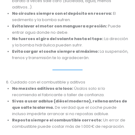
barato a veces sale caro (suciedad, agua, menos
aditivos…).
No circules siempre con el depósito en reserva:
El
sedimento y la bomba sufren.
Evita lavar el motor con manguera a presión:
Puede
entrar agua donde no debe.
No fuerces el giro del volante hasta el tope:
La dirección
y la bomba hidráulica pueden sufrir.
Evita cargar el coche siempre al máximo:
La suspensión,
frenos y transmisión te lo agradecerán.
6. Cuidado con el combustible y aditivos
No mezcles aditivos a lo loco:
Úsalos solo si lo
recomienda el fabricante o taller de confianza.
Si vas a usar adblue (diésel moderno), rellena antes de
que salte la alarma.
De verdad que el coche puede
incluso impedirte arrancar si no repostas adblue.
Reposta siempre el combustible correcto:
Un error de
combustible puede costar más de 1.000 € de reparación.