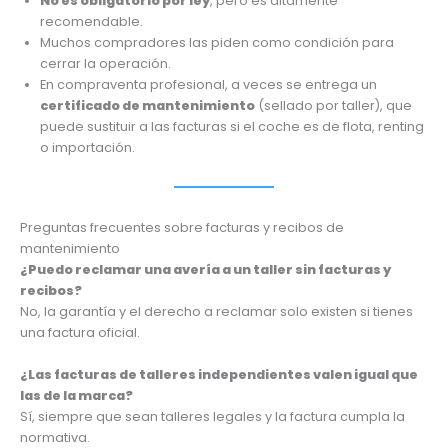
No es obligatorio por ley
, pero es altamente
recomendable.
Muchos compradores las piden como condición para
cerrar la operación.
En compraventa profesional, a veces se entrega un
certificado de mantenimiento
(sellado por taller), que
puede sustituir a las facturas si el coche es de flota, renting
o importación.
Preguntas frecuentes sobre facturas y recibos de
mantenimiento
¿Puedo reclamar una avería a un taller sin facturas y
recibos?
No, la garantía y el derecho a reclamar solo existen si tienes
una factura oficial.
¿Las facturas de talleres independientes valen igual que
las de la marca?
Sí, siempre que sean talleres legales y la factura cumpla la
normativa.