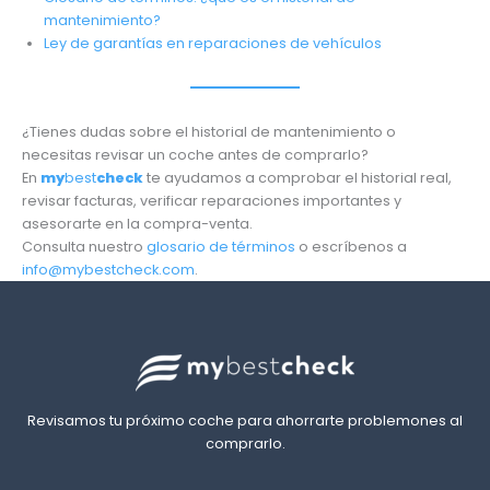
mantenimiento?
Ley de garantías en
r
eparaciones de vehículos
¿Tienes dudas sobre el historial de mantenimiento o
necesitas revisar un coche antes de comprarlo?
En
my
best
check
te ayudamos a comprobar el historial real,
revisar facturas, verificar reparaciones importantes y
asesorarte en la compra-venta.
Consulta nuestro
glosario de términos
o escríbenos a
info@mybestcheck.com
.
Revisamos tu próximo coche para ahorrarte problemones al
comprarlo.