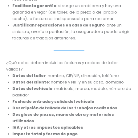
Facilitan la garantía
: si surge un problema y hay una
garantía en vigor (del taller, de la pieza o del propio
coche), la factura es indispensable para reclamar.
Justifican reparaciones en caso de seguro
: ante un
siniestro, avería o peritación, la aseguradora puede exigir
facturas de trabajos anteriores.
¿Qué datos deben incluir las facturas y recibos de taller
válidas?
Datos del taller
: nombre, CIF/NIF, dirección, teléfono
Datos del cliente
: nombre y NIF, y en su caso, domicilio
Datos del vehículo
: matrícula, marca, modelo, número de
bastidor
Fecha de entrada y salida del vehículo
Descripción detallada de los trabajos realizados
Desglose de piezas, mano de obra y materiales
utilizados
IVA y otros impuestos aplicables
Importe total y forma de pago