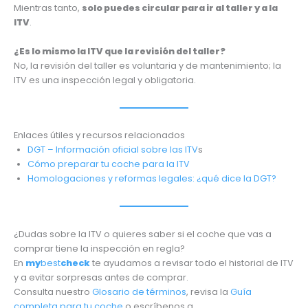
Mientras tanto,
solo puedes circular para ir al taller y a la
ITV
.
¿Es lo mismo la ITV que la revisión del taller?
No, la revisión del taller es voluntaria y de mantenimiento; la
ITV es una inspección legal y obligatoria.
Enlaces útiles y recursos relacionados
DGT – Información oficial sobre las ITV
s
Cómo preparar tu coche para la ITV
Homologaciones y reformas legales: ¿qué dice la DGT?
¿Dudas sobre la ITV o quieres saber si el coche que vas a
comprar tiene la inspección en regla?
En
my
best
check
te ayudamos a revisar todo el historial de ITV
y a evitar sorpresas antes de comprar.
Consulta nuestro
Glosario de términos
, revisa la
Guía
completa para tu coche
o escríbenos a