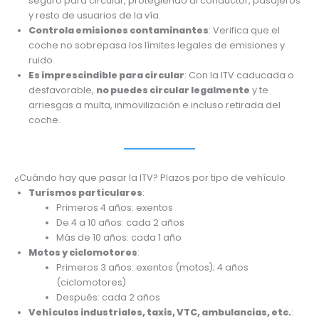
seguro para circular, protegiendo al conductor, pasajeros
y resto de usuarios de la vía.
Controla emisiones contaminantes
: Verifica que el
coche no sobrepasa los límites legales de emisiones y
ruido.
Es imprescindible para circular
: Con la ITV caducada o
desfavorable,
no puedes circular legalmente
y te
arriesgas a multa, inmovilización e incluso retirada del
coche.
¿Cuándo hay que pasar la ITV? Plazos por tipo de vehículo
Turismos particulares
:
Primeros 4 años: exentos
De 4 a 10 años: cada 2 años
Más de 10 años: cada 1 año
Motos y ciclomotores
:
Primeros 3 años: exentos (motos); 4 años
(ciclomotores)
Después: cada 2 años
Vehículos industriales, taxis, VTC, ambulancias, etc.
: