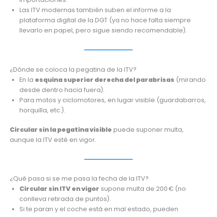
Las ITV modernas también suben el informe a la
plataforma digital de la DGT (ya no hace falta siempre
llevarlo en papel, pero sigue siendo recomendable).
¿Dónde se coloca la pegatina de la ITV?
En la
esquina superior derecha del parabrisas
(mirando
desde dentro hacia fuera).
Para motos y ciclomotores, en lugar visible (guardabarros,
horquilla, etc.).
Circular sin la pegatina visible
puede suponer multa,
aunque la ITV esté en vigor.
¿Qué pasa si se me pasa la fecha de la ITV?
Circular sin ITV en vigor
supone multa de 200 € (no
conlleva retirada de puntos).
Si te paran y el coche está en mal estado, pueden