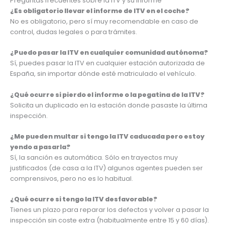
Preguntas frecuentes sobre la ITV y su informe
¿Es obligatorio llevar el informe de ITV en el coche?
No es obligatorio, pero sí muy recomendable en caso de
control, dudas legales o para trámites.
¿Puedo pasar la ITV en cualquier comunidad autónoma?
Sí, puedes pasar la ITV en cualquier estación autorizada de
España, sin importar dónde esté matriculado el vehículo.
¿Qué ocurre si pierdo el informe o la pegatina de la ITV?
Solicita un duplicado en la estación donde pasaste la última
inspección.
¿Me pueden multar si tengo la ITV caducada pero estoy
yendo a pasarla?
Sí, la sanción es automática. Sólo en trayectos muy
justificados (de casa a la ITV) algunos agentes pueden ser
comprensivos, pero no es lo habitual.
¿Qué ocurre si tengo la ITV desfavorable?
Tienes un plazo para reparar los defectos y volver a pasar la
inspección sin coste extra (habitualmente entre 15 y 60 días).