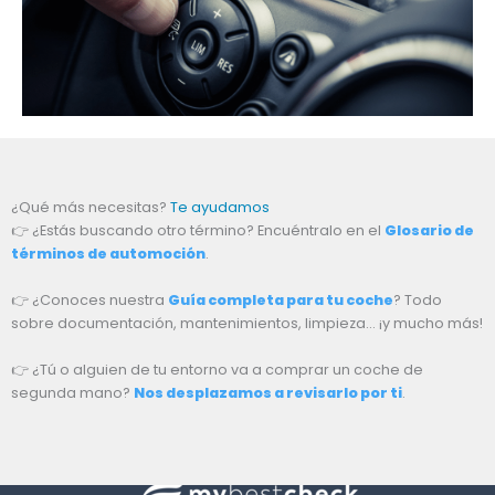
¿Qué más necesitas?
Te ayudamos
👉 ¿Estás buscando otro término? Encuéntralo en el
Glosario de
términos de automoción
.
👉 ¿Conoces nuestra
Guía completa para tu coche
? Todo
sobre documentación, mantenimientos, limpieza… ¡y mucho más!
👉 ¿Tú o alguien de tu entorno va a comprar un coche de
segunda mano?
Nos desplazamos a revisarlo por ti
.