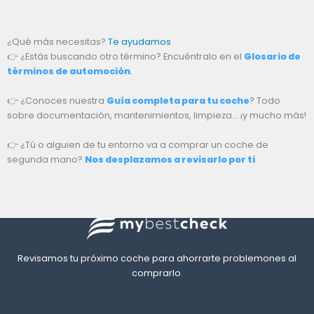
¿Qué más necesitas?
Te ayudamos
👉 ¿Estás buscando otro término? Encuéntralo en el
Glosario de
términos de automoción
.
👉 ¿Conoces nuestra
Guía completa para tu coche
? Todo
sobre documentación, mantenimientos, limpieza… ¡y mucho más!
👉 ¿Tú o alguien de tu entorno va a comprar un coche de
segunda mano?
Nos desplazamos a revisarlo por ti
.
Revisamos tu próximo coche para ahorrarte problemones al
comprarlo.