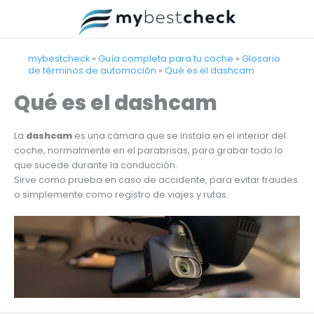
Ir
al
contenido
mybestcheck
»
Guía completa para tu coche
»
Glosario
de términos de automoción
»
Qué es el dashcam
Qué es el dashcam
La
dashcam
es una cámara que se instala en el interior del
coche, normalmente en el parabrisas, para grabar todo lo
que sucede durante la conducción.
Sirve como prueba en caso de accidente, para evitar fraudes
o simplemente como registro de viajes y rutas.