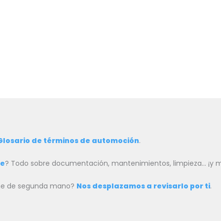
Glosario de términos de automoción
.
he
? Todo sobre documentación, mantenimientos, limpieza… ¡y
oche de segunda mano?
Nos desplazamos a revisarlo por ti
.