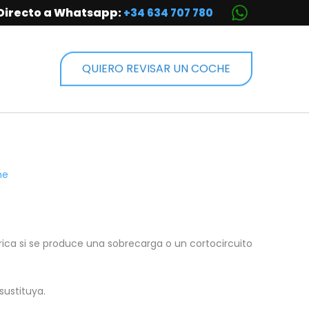
Directo a Whatsapp:
+34 634 707 780
QUIERO REVISAR UN COCHE
he
rica si se produce una sobrecarga o un cortocircuito
sustituya.