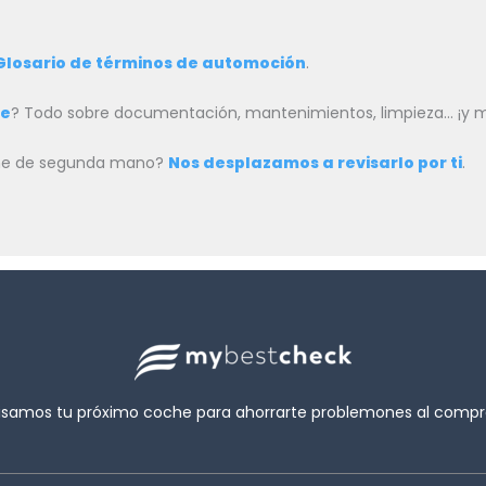
Glosario de términos de automoción
.
he
? Todo sobre documentación, mantenimientos, limpieza… ¡y
oche de segunda mano?
Nos desplazamos a revisarlo por ti
.
isamos tu próximo coche para ahorrarte problemones al compra