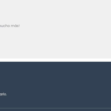
 mucho más!
rlo.