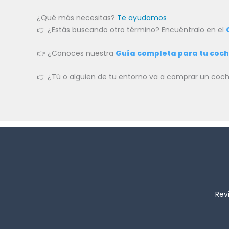
¿Qué más necesitas?
Te ayudamos
👉 ¿Estás buscando otro término? Encuéntralo en el
👉 ¿Conoces nuestra
Guía completa para tu coc
👉 ¿Tú o alguien de tu entorno va a comprar un c
Rev