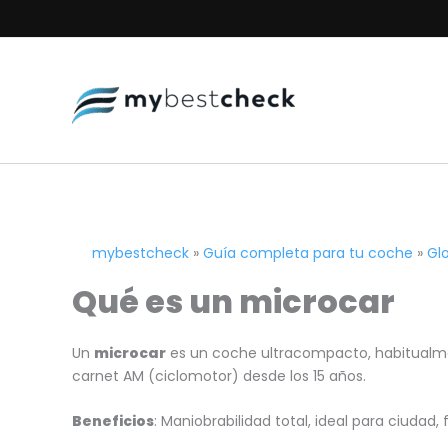
Ir
al
contenido
mybestcheck
»
Guía completa para tu coche
»
Gl
Qué es un microcar
Un
microcar
es un coche ultracompacto, habitualme
carnet AM (ciclomotor) desde los 15 años.
Beneficios
: Maniobrabilidad total, ideal para ciuda