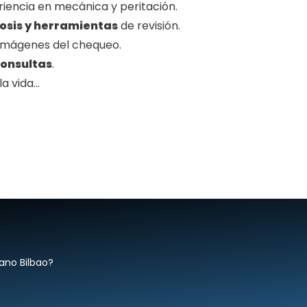
iencia en mecánica y peritación.
osis y herramientas
de revisión.
 imágenes del chequeo.
consultas
.
la vida…
ano Bilbao?