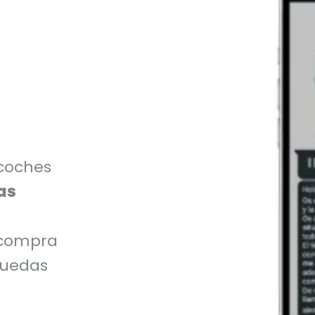
coches
as
 compra
puedas