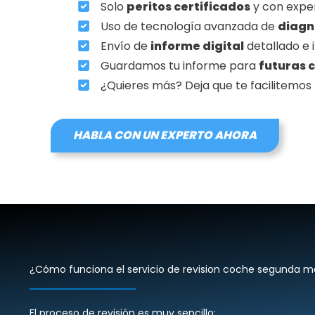
Solo
peritos certificados
y con exper
Uso de tecnología avanzada de
diagn
Envío de
informe digital
detallado e
Guardamos tu informe para
futuras 
¿Quieres más? Deja que te facilitemos 
HABLA CON UN EXPERTO AHORA
¿Cómo funciona el servicio de revision coche segunda m
El proceso de revisión es muy sencillo: