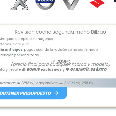
Revision coche segunda mano Bilbao
Chequeo completo + imágenes
nforme claro y útil
Sin anticipos
: pagas cuando la revisión se ha confirmado
Atención personalizada
✅
235
€
(precio final para cualquier marca y modelo)
ta y llévate 🎁
BONUS
exclusivos
y 🛡️
GARANTÍA DE ÉXITO
aravanas 🚐
(255 €) y deportivos 🏎️
(+300 cv, 285 €)
OBTENER PRESUPUESTO