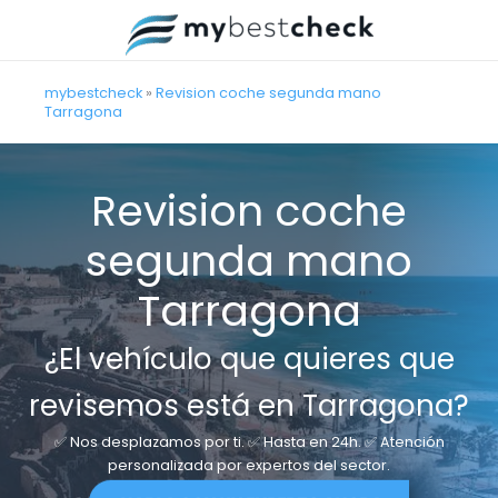
Ir
al
contenido
mybestcheck
»
Revision coche segunda mano
Tarragona
Revision coche
segunda mano
Tarragona
¿El vehículo que quieres que
revisemos está en Tarragona?
✅ Nos desplazamos por ti. ✅ Hasta en 24h. ✅ Atención
personalizada por expertos del sector.