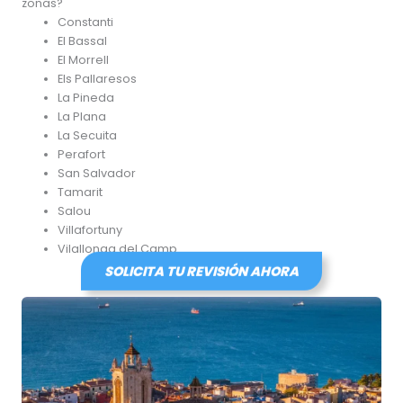
zonas?
Constanti
El Bassal
El Morrell
Els Pallaresos
La Pineda
La Plana
La Secuita
Perafort
San Salvador
Tamarit
Salou
Villafortuny
Vilallonga del Camp
SOLICITA TU REVISIÓN AHORA