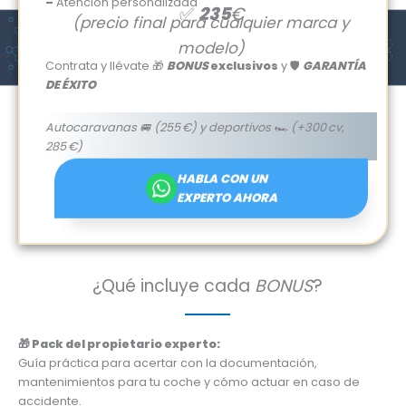
–
Atención personalizada
✅
235
€
(precio final para cualquier marca y
modelo)
Contrata y llévate 🎁
BONUS
exclusivos
y 🛡️
GARANTÍA
DE ÉXITO
Autocaravanas 🚐
(255 €) y deportivos 🏎️
(+300 cv,
285 €)
HABLA CON UN
EXPERTO AHORA
¿Qué incluye cada
BONUS
?
🎁 Pack del propietario experto:
Guía práctica para acertar con la documentación,
mantenimientos para tu coche y cómo actuar en caso de
accidente.